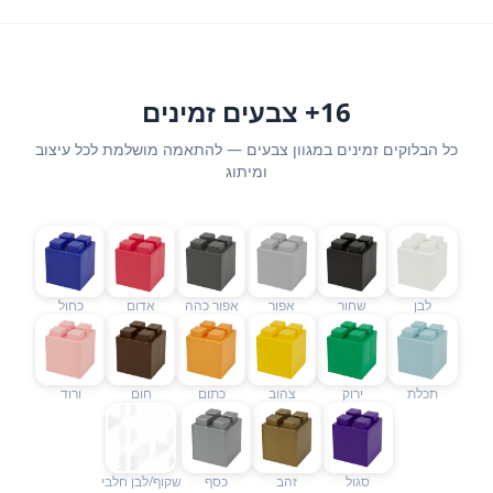
16+ צבעים זמינים
כל הבלוקים זמינים במגוון צבעים — להתאמה מושלמת לכל עיצוב
ומיתוג
לבן
שחור
אפור
אפור כהה
אדום
כחול
תכלת
ירוק
צהוב
כתום
חום
ורוד
סגול
זהב
כסף
שקוף/לבן חלבי