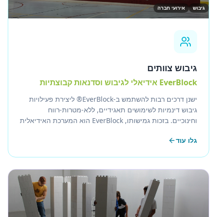
גיבוש
אירועי חברה
גיבוש צוותים
EverBlock אידיאלי לגיבוש וסדנאות קבוצתיות
ישנן דרכים רבות להשתמש ב-EverBlock® ליצירת פעילויות
גיבוש דינמיות לשימושים תאגידיים, ללא-מטרות-רווח
וחינוכיים. בזכות גמישותו, EverBlock הוא המערכת האידיאלית
לקידום אינטראקציה, יצירת חוויות, קידום למידה, סיוע בשיתוף
גלו עוד
פעולה ויצירת התרגשות.