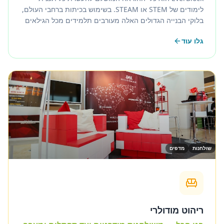
לימודים של STEM או STEAM. בשימוש בכיתות ברחבי העולם,
בלוקי הבנייה הגדולים האלה מעורבים תלמידים מכל הגילאים
בלמידה חווייתית ומהנה. מקדם עקרונות עיצוב, הנדסה
גלו עוד
ומתמטיקה — EverBlock הוא בלוק STEM אידיאלי.
שולחנות
מדפים
ריהוט מודולרי