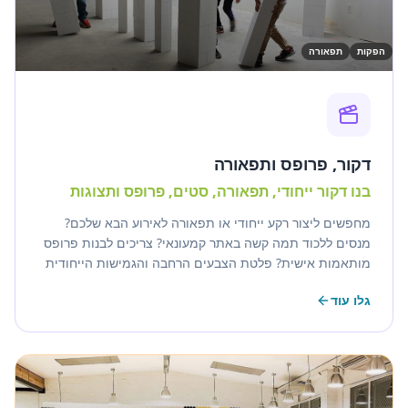
הפקות
תפאורה
דקור, פרופס ותפאורה
בנו דקור ייחודי, תפאורה, סטים, פרופס ותצוגות
מחפשים ליצור רקע ייחודי או תפאורה לאירוע הבא שלכם?
מנסים ללכוד תמה קשה באתר קמעונאי? צריכים לבנות פרופס
מותאמות אישית? פלטת הצבעים הרחבה והגמישות הייחודית
של EverBlock עושות אותם אידיאליים ליצירת כל סוגי
גלו עוד
האובייקטים.