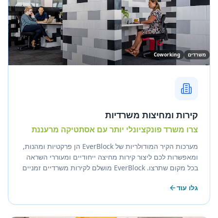
משרדים
Coworking
קירות ומחיצות משרדיות
צרו משרד פונקציונלי יותר עם אסתטיקה מרעננת
מערכות הקיר המודולריות של EverBlock הן פרקטיות ומהנות,
ומאפשרות לכם ליצור קירות מחיצה ייחודיים ומעוררי השראה
בכל מקום שתרצו. EverBlock מושלם לקירות משרדיים זמניים
או חצי-קבועים, מחיצות קוביקלים, מחיצות שולחן עבודה,
גלו עוד
מפרידי מסדרון ארוכים, ריהוט מודולרי ועוד. קירות EverBlock
יכולים להיות מוגדרים כמעט בכל צורה, צבע או דוגמה.