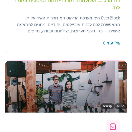
בנו הכל — משולחנות מודרניים ועד ספסלים ומעבר
לזה
EverBlock היא מערכת הריהוט המודולרית האידיאלית,
המאפשרת לכם לבנות אובייקטים ייחודיים וניתנים להתאמה
אישית — כגון דוכני תערוכות, שולחנות עבודה, מדפים,
ספסלים, כסאות, שולחנות, ברים ועוד. נצלו את פלטת הצבעים
גלו עוד
הרחבה לעמידה ביעדי עיצוב.
חנויות
קניונים