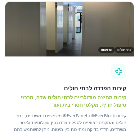
בתי חולים
מרפאות
קירות הפרדה לבתי חולים
קירות מחיצה מודולריים לבתי חולים שדה, מרכזי
טיפול חריף, מקלטי חסרי בית ועוד
קירות EverBlock® ו-EverPanel® משמשים במשרדים, בתי
חולים ומתקנים רפואיים לספק הפרדה בין אוכלוסיות וליצור
משרדים, חדרי בדיקה ומחיצות בין מיטות. ניתן להשתמש בהם
לבניית בתי חולים זמניים מודולריים, מתקני גל חריף, תחנות