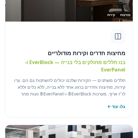
מחיצות
קירות
מחיצות חדרים וקירות מודולריים
בנו חללים מחולקים בלי בנייה — EverBlock ו-
EverPanel
חללים משתנים — הקירות שלכם יכולים להשתנות גם הם. צרו
קירות, מחיצות וחדרים ברגע אחד ללא בנייה, ללא כלים וללא
לו"ז ארוך. מערכות EverBlock® ו-EverPanel® נעות מהר
כמוכם — מתחברות מהר, נראות מלוטשות ומוגדרות מחדש
גלו עוד
בקלות.