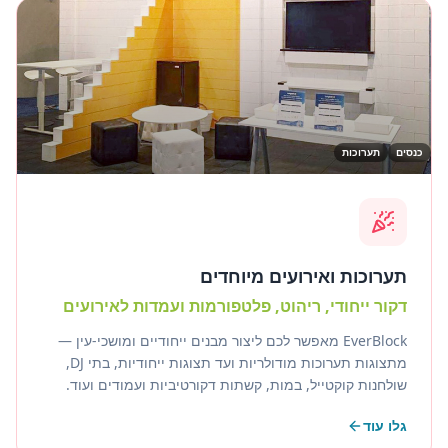
כנסים
תערוכות
תערוכות ואירועים מיוחדים
דקור ייחודי, ריהוט, פלטפורמות ועמדות לאירועים
EverBlock מאפשר לכם ליצור מבנים ייחודיים ומושכי-עין —
מתצוגות תערוכות מודולריות ועד תצוגות ייחודיות, בתי DJ,
שולחנות קוקטייל, במות, קשתות דקורטיביות ועמודים ועוד.
EverBlock הוא הדרך המהירה והקלה ביותר לעצב ולבנות כל
גלו עוד
מיני מבנים ועיטורי אירועים.