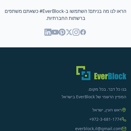
הראו לנו מה בניתם! השתמשו ב-
#EverBlock
כשאתם משתפים
ברשתות החברתיות.
בנו כל דבר. בכל מקום.
המפיץ הרשמי של EverBlock בישראל
ראש העין, ישראל
+972-3-681-1774
everblock.il@gmail.com