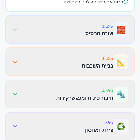
תכננו את הפריסה לפני ההתחלה
שלב
2
🧱
שורת הבסיס
שלב
3
📐
בניית השכבות
שלב
4
🔩
חיבור פינות ומפגשי קירות
שלב
5
♻️
פירוק ואחסון