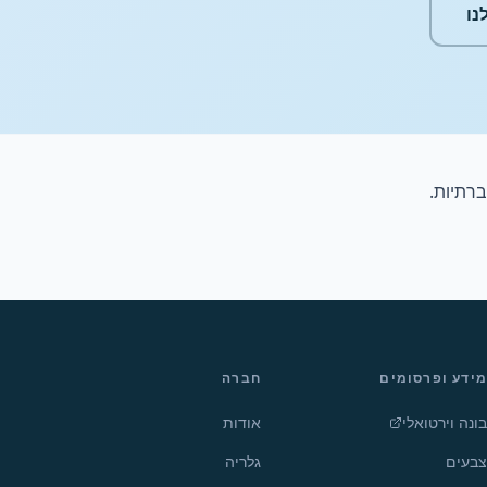
נו
רתיות.
מידע ופרסומים
חברה
בונה וירטואלי
אודות
צבעים
גלריה