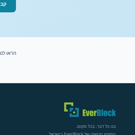
קבל
הראו לנו
בנו כל דבר. בכל מקום.
המפיץ הרשמי של EverBlock בישראל