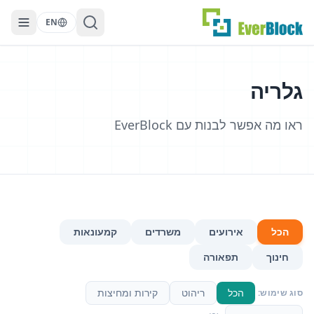
EN
גלריה
ראו מה אפשר לבנות עם EverBlock
הכל
אירועים
משרדים
קמעונאות
חינוך
תפאורה
הכל
ריהוט
קירות ומחיצות
סוג שימוש: