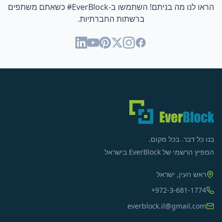
הראו לנו מה בניתם! השתמשו ב-
#EverBlock
כשאתם משתפים
ברשתות החברתיות.
בנו כל דבר. בכל מקום.
המפיץ הרשמי של EverBlock בישראל
ראש העין, ישראל
+972-3-681-1774
everblock.il@gmail.com