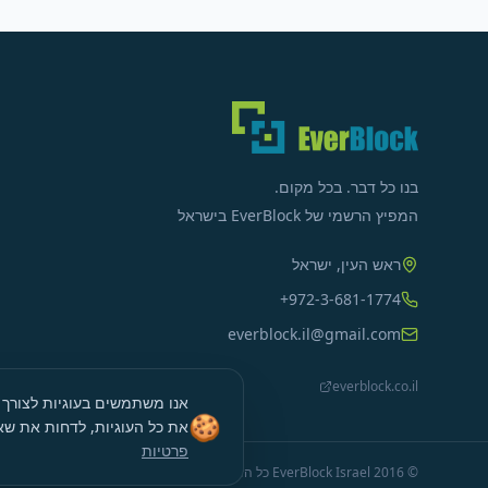
בנו כל דבר. בכל מקום.
המפיץ הרשמי של EverBlock בישראל
ראש העין, ישראל
+972-3-681-1774
everblock.il@gmail.com
everblock.co.il
אנו משתמשים בעוגיות לצורך 
🍪
את כל העוגיות, לדחות את שא
פרטיות
© 2016 EverBlock Israel
כל הזכויות שמורות
.