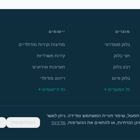
מוצרים
יישומים
בלוק סטנדרטי
מחיצות וקירות מודולריים
חצי בלוק
קירות משרדיות
רבע בלוק
תערוכות ואירועים
בלוק סיום
ריהוט מודולרי
כל המוצרים
כל היישומים
תפעול, שיפור חוויית המשתמש ומדידה. ניתן לאשר
ינן הכרחיות, או להתאים את ההעדפות.
מדיניות
ניהול העדפות
ד
מדיניות פרטיות
תנאי שימוש
נגישות
העדפות עוגיות