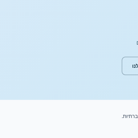
נו
רתיות.