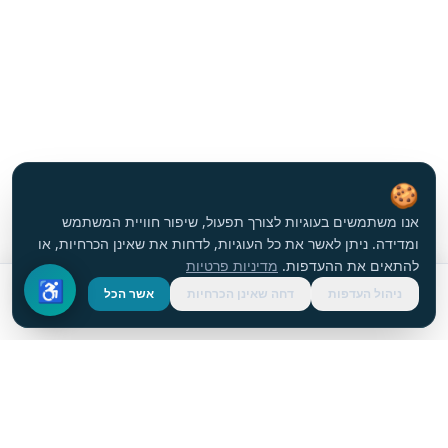
🍪
אנו משתמשים בעוגיות לצורך תפעול, שיפור חוויית המשתמש
ומדידה. ניתן לאשר את כל העוגיות, לדחות את שאינן הכרחיות, או
להתאים את ההעדפות.
מדיניות פרטיות
♿
ניהול העדפות
דחה שאינן הכרחיות
אשר הכל
בקשת הצעת מחיר
Made in USA
Limitless Creativity
אפשרויות עיצוב בלתי מוגבלות
יצור אמריקאי בעל איכות גבוהה